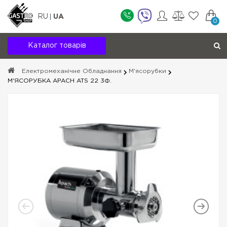
RU
UA
0
Каталог товарів
Електромеханічне Обладнання
М'ясорубки
М'ЯСОРУБКА APACH ATS 22 3Ф.