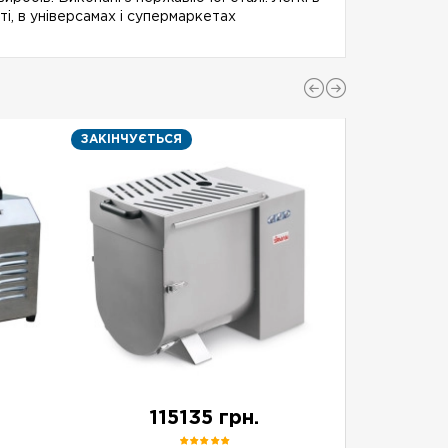
і, в універсамах і супермаркетах
ЗАКІНЧУЄТЬСЯ
ЗАКІНЧУЄТ
115135 грн.
4