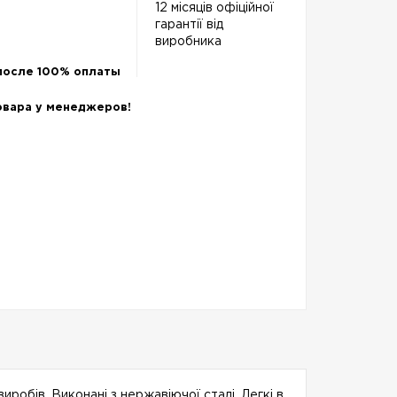
12 місяців офіційної
гарантії від
виробника
после 100% оплаты
овара у менеджеров!
робів. Виконані з нержавіючої сталі. Легкі в