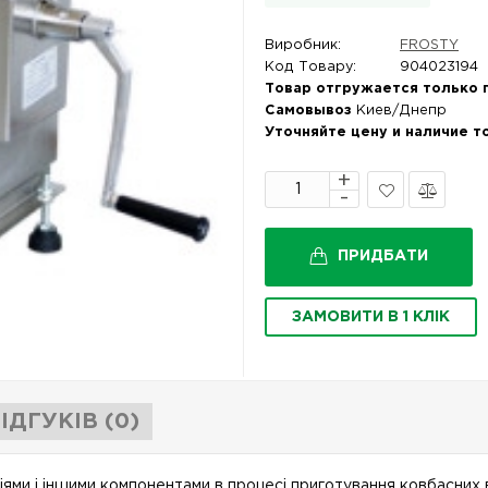
Виробник:
FROSTY
Код Товару:
904023194
Товар отгружается только 
Самовывоз
Киев/Днепр
Уточняйте цену и наличие т
В
Порівняти
закладки
ПРИДБАТИ
ЗАМОВИТИ В 1 КЛІК
ІДГУКІВ (0)
ми і іншими компонентами в процесі приготування ковбасних ви