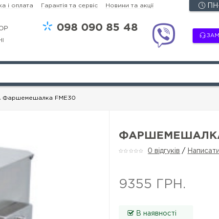
а і оплата
Гарантія та сервіс
Новини та акції
ПН-
098
090 85 48
OP
ЗАМ
НІ
Фаршемешалка FME30
ФАРШЕМЕШАЛКА
0 відгуків
/
Написати
9355 ГРН.
В наявності