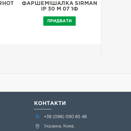
RHOT
ФАРШЕМІШАЛКА SIRMAN
ФАРШЕМ
IP 30 M 07 1Ф
ПРИДБАТИ
КОНТАКТИ
+38
(098)
090 85 48
Украина, Киев,