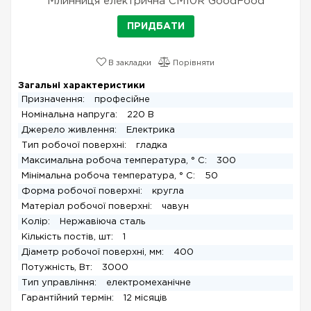
Млинниця електрична CM10R GoodFood
ПРИДБАТИ
В закладки
Порівняти
Загальні характеристики
Призначення:
професійне
Номінальна напруга:
220 В
Джерело живлення:
Електрика
Тип робочої поверхні:
гладка
Максимальна робоча температура, ° C:
300
Мінімальна робоча температура, ° C:
50
Форма робочої поверхні:
кругла
Матеріал робочої поверхні:
чавун
Колір:
Нержавіюча сталь
Кількість постів, шт:
1
Діаметр робочої поверхні, мм:
400
Потужність, Вт:
3000
Тип управління:
електромеханічне
Гарантійний термін:
12 місяців