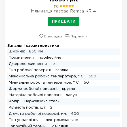
(2)
Млинниця газова Remta KR 4
ПРИДБАТИ
В закладки
Порівняти
Загальні характеристики
Ширина:
830 мм
Призначення:
професійне
Джерело живлення:
газ
Тип робочої поверхні:
гладка
Максимальна робоча температура, ° C:
300
Мінімальна робоча температура, ° C:
50
Форма робочої поверхні:
кругла
Матеріал робочої поверхні:
чавун
Колір:
Нержавіюча сталь
Кількість постів, шт:
2
Діаметр робочої поверхні, мм:
400
Тип управління:
електромеханічне
Гарантійний термін:
12 місяців