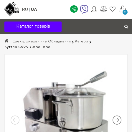
RU
UA
0
Каталог товарів
Електромеханічне Обладнання
Кутери
Куттер C9VV GoodFood