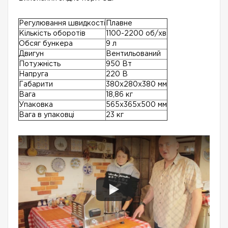
Регулювання швидкості
Плавне
Кількість оборотів
1100-2200 об/хв
Обсяг бункера
9 л
Двигун
Вентильований
Потужність
950 Вт
Напруга
220 В
Габарити
380х280х380 мм
Вага
18,86 кг
Упаковка
565х365х500 мм
Вага в упаковці
23 кг