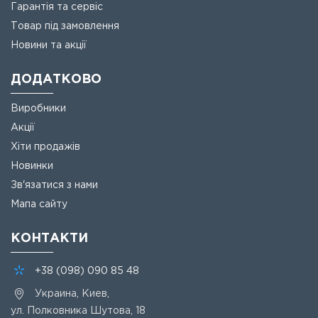
тепла. Чаша з термічним днищем і ручками виконана з
Гарантія та сервіс
нержавіючої сталі. Високопродуктивні вентильовані
Товар під замовлення
двигуни забезпечують тривале використання обладнання,
є довговічні сталеві ножі-насадки.
Новини та акції
ДОДАТКОВО
Виробники
Акції
Хіти продажів
Новинки
Зв'язатися з нами
Мапа сайту
КОНТАКТИ
+38
(098)
090 85 48
Украина, Киев,
ул. Полковника Шутова, 18