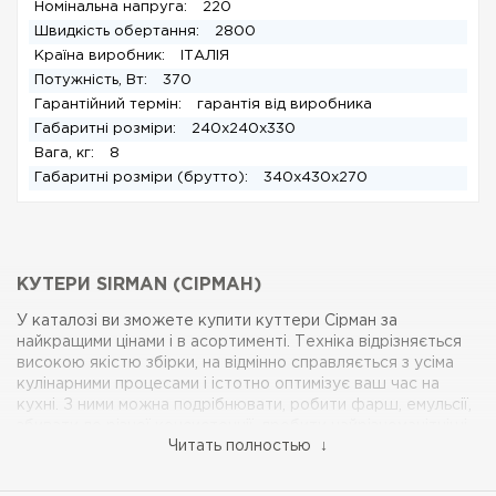
Номінальна напруга:
220
Швидкість обертання:
2800
Країна виробник:
ІТАЛІЯ
Потужність, Вт:
370
Гарантійний термін:
гарантія від виробника
Габаритні розміри:
240x240x330
Вага, кг:
8
Габаритні розміри (брутто):
340x430x270
КУТЕРИ SIRMAN (СІРМАН)
У каталозі ви зможете купити куттери Сірман за
найкращими цінами і в асортименті. Техніка відрізняється
високою якістю збірки, на відмінно справляється з усіма
кулінарними процесами і істотно оптимізує ваш час на
кухні. З ними можна подрібнювати, робити фарш, емульсії,
збивати до різної консистенції, дробити найрізноманітніші
Читать полностью ↓
інгредієнтів.
Переваги куттера Sirman (Сірман)
Міцна структура з нержавіючої сталі AISI 430.