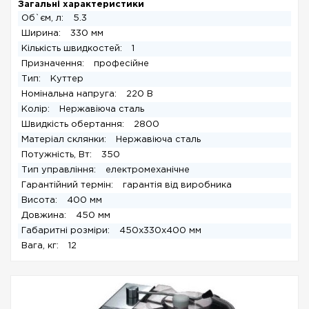
Загальні характеристики
Об`єм, л:
5.3
Ширина:
330 мм
Кількість швидкостей:
1
Призначення:
професійне
Тип:
Куттер
Номінальна напруга:
220 В
Колір:
Нержавіюча сталь
Швидкість обертання:
2800
Матеріал склянки:
Нержавіюча сталь
Потужність, Вт:
350
Тип управління:
електромеханічне
Гарантійний термін:
гарантія від виробника
Висота:
400 мм
Довжина:
450 мм
Габаритні розміри:
450x330x400 мм
Вага, кг:
12