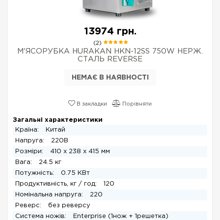
13974 грн.
(2)
М'ЯСОРУБКА HURAKAN HKN-12SS 750W НЕРЖ.
СТАЛЬ REVERSE
НЕМАЄ В НАЯВНОСТІ
В закладки
Порівняти
Загальні характеристики
Країна:
Китай
Напруга:
220В
Розміри:
410 x 238 x 415 мм
Вага:
24.5 кг
Потужність:
0.75 КВт
Продуктивність, кг / год:
120
Номінальна напруга:
220
Реверс:
без реверсу
Система ножів:
Enterprise (1нож + 1решетка)