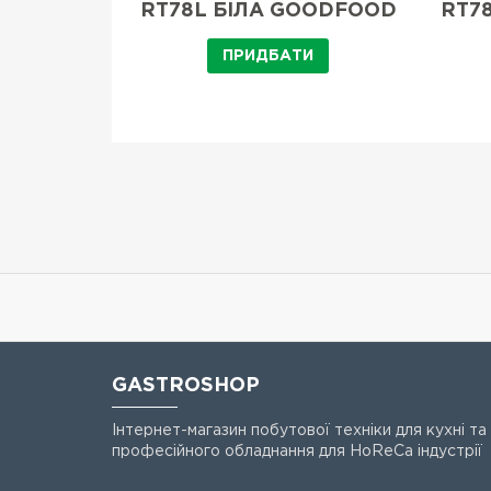
RT78L БІЛА GOODFOOD
RT7
И
ПРИДБАТИ
GASTROSHOP
Інтернет-магазин побутової техніки для кухні та
професійного обладнання для HoReCa індустрії