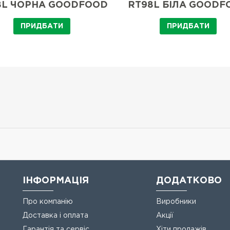
8L ЧОРНА GOODFOOD
RT98L БІЛА GOODF
ПРИДБАТИ
ПРИДБАТИ
ІНФОРМАЦІЯ
ДОДАТКОВО
Про компанію
Виробники
Доставка і оплата
Акції
Гарантія та сервіс
Хіти продажів