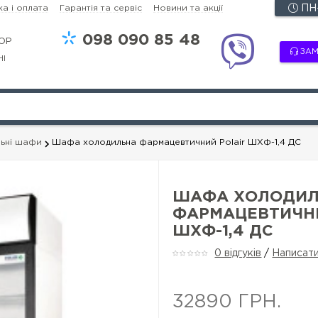
а і оплата
Гарантія та сервіс
Новини та акції
ПН-
098
090 85 48
OP
ЗАМ
НІ
льні шафи
Шафа холодильна фармацевтичний Polair ШХФ-1,4 ДС
ШАФА ХОЛОДИЛ
ФАРМАЦЕВТИЧНИ
ШХФ-1,4 ДС
0 відгуків
/
Написати
32890 ГРН.