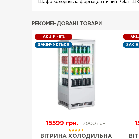
Шафа холодильна фармацевтичний Polair ШХ
РЕКОМЕНДОВАНІ ТОВАРИ
АКЦІЯ -9%
АКЦ
ЗАКІНЧУЄТЬСЯ
ЗАКІ
н.
15599 грн.
1
17000 грн.
АФА 700
ВІТРИНА ХОЛОДИЛЬНА
ВІ