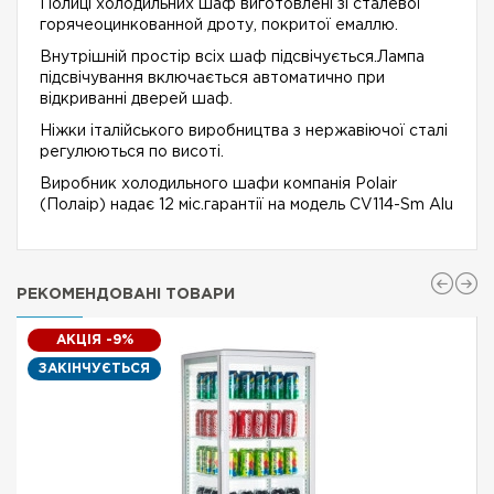
Полиці холодильних шаф виготовлені зі сталевої
горячеоцинкованной дроту, покритої емаллю.
Внутрішній простір всіх шаф підсвічується.Лампа
підсвічування включається автоматично при
відкриванні дверей шаф.
Ніжки італійського виробництва з нержавіючої сталі
регулюються по висоті.
Виробник холодильного шафи компанія Polair
(Полаір) надає 12 міс.гарантії на модель CV114-Sm Alu
РЕКОМЕНДОВАНІ ТОВАРИ
АКЦІЯ -9%
ЗАКІНЧУЄТЬСЯ