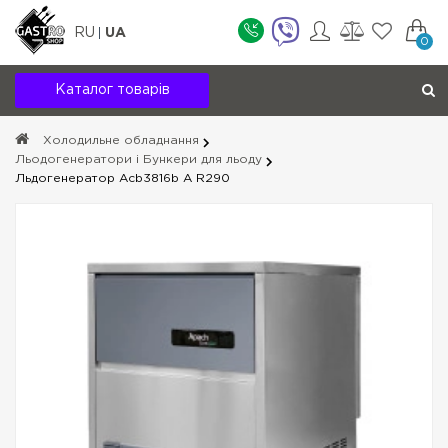
RU
UA
0
Каталог товарів
Холодильне обладнання
Льодогенератори і Бункери для льоду
Льдогенератор Acb3816b A R290