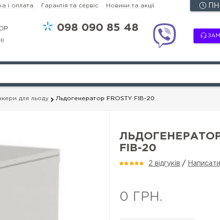
а і оплата
Гарантія та сервіс
Новини та акції
ПН-
098
090 85 48
OP
ЗАМ
НІ
нкери для льоду
Льдогенератор FROSTY FIB-20
ЛЬДОГЕНЕРАТОР
FIB-20
2 відгуків
/
Написати
0 ГРН.