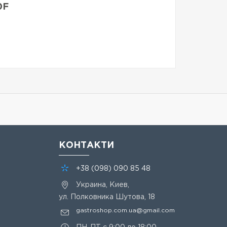
0F
КОНТАКТИ
+38
(098)
090 85 48
Украина, Киев,
ул. Полковника Шутова, 18
gastroshop.com.ua@gmail.com