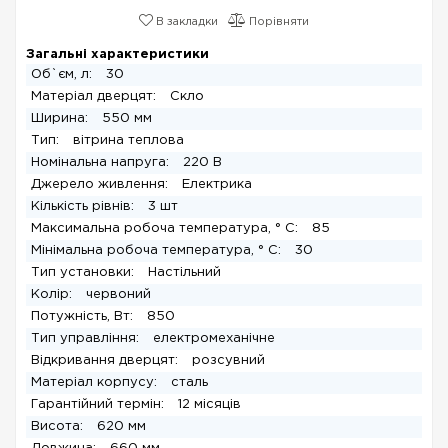
В закладки
Порівняти
Загальні характеристики
Об`єм, л:
30
Матеріал дверцят:
Скло
Ширина:
550 мм
Тип:
вітрина теплова
Номінальна напруга:
220 В
Джерело живлення:
Електрика
Кількість рівнів:
3 шт
Максимальна робоча температура, ° C:
85
Мінімальна робоча температура, ° C:
30
Тип установки:
Настільний
Колір:
червоний
Потужність, Вт:
850
Тип управління:
електромеханічне
Відкривання дверцят:
розсувний
Матеріал корпусу:
сталь
Гарантійний термін:
12 місяців
Висота:
620 мм