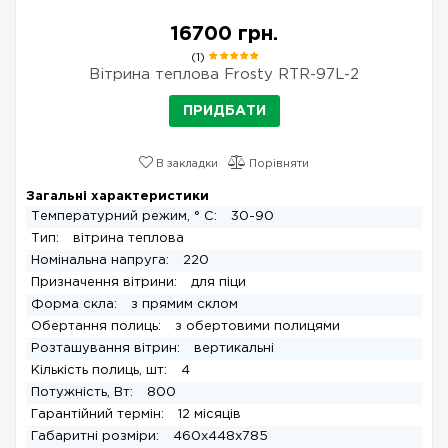
16700 грн.
(1)
Вітрина теплова Frosty RTR-97L-2
ПРИДБАТИ
В закладки
Порівняти
Загальні характеристики
Температурний режим, ° С:
30-90
Тип:
вітрина теплова
Номінальна напруга:
220
Призначення вітрини:
для піци
Форма скла:
з прямим склом
Обертання полиць:
з обертовими полицями
Розташування вітрин:
вертикальні
Кількість полиць, шт:
4
Потужність, Вт:
800
Гарантійний термін:
12 місяців
Габаритні розміри:
460х448х785