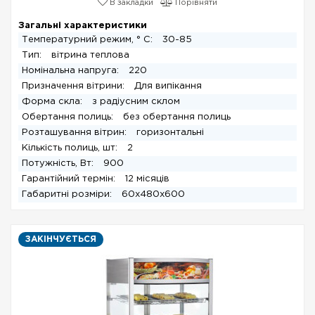
В закладки
Порівняти
Загальні характеристики
Температурний режим, ° С:
30-85
Тип:
вітрина теплова
Номінальна напруга:
220
Призначення вітрини:
Для випікання
Форма скла:
з радіусним склом
Обертання полиць:
без обертання полиць
Розташування вітрин:
горизонтальні
Кількість полиць, шт:
2
Потужність, Вт:
900
Гарантійний термін:
12 місяців
Габаритні розміри:
60х480х600
ЗАКІНЧУЄТЬСЯ