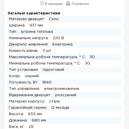
В закладки
Порівняти
Загальні характеристики
Матеріал дверцят:
Скло
Ширина:
437 мм
Тип:
вітрина теплова
Номінальна напруга:
220 В
Джерело живлення:
Електрика
Кількість рівнів:
3 шт
Максимальна робоча температура, ° C:
110
Мінімальна робоча температура, ° C:
30
Тип установки:
підлоговий
Колір:
чорний
Потужність, Вт:
1840
Тип управління:
електромеханічне
Відкривання дверцят:
розсувний
Матеріал корпусу:
сталь
Гарантійний термін:
12 місяців
Висота:
655 мм
Довжина:
680 мм
Вага, кг:
29