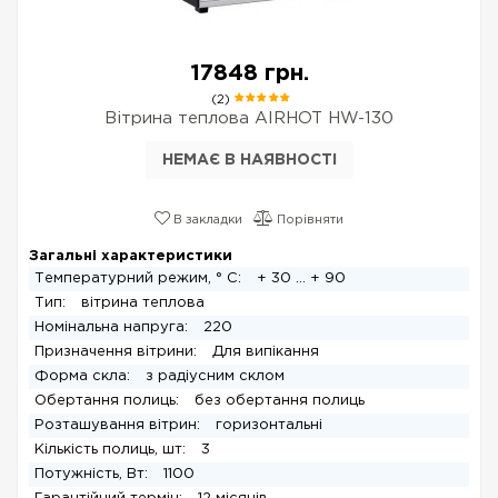
17848 грн.
(2)
Вітрина теплова AIRHOT HW-130
НЕМАЄ В НАЯВНОСТІ
В закладки
Порівняти
Загальні характеристики
Температурний режим, ° С:
+ 30 ... + 90
Тип:
вітрина теплова
Номінальна напруга:
220
Призначення вітрини:
Для випікання
Форма скла:
з радіусним склом
Обертання полиць:
без обертання полиць
Розташування вітрин:
горизонтальні
Кількість полиць, шт:
3
Потужність, Вт:
1100