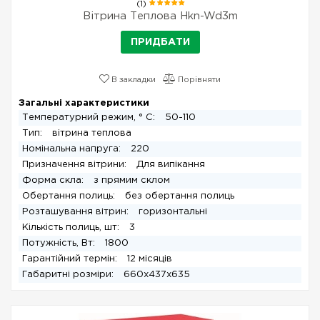
(1)
Вітрина Теплова Hkn-Wd3m
ПРИДБАТИ
В закладки
Порівняти
Загальні характеристики
Температурний режим, ° С:
50-110
Тип:
вітрина теплова
Номінальна напруга:
220
Призначення вітрини:
Для випікання
Форма скла:
з прямим склом
Обертання полиць:
без обертання полиць
Розташування вітрин:
горизонтальні
Кількість полиць, шт:
3
Потужність, Вт:
1800
Гарантійний термін:
12 місяців
Габаритні розміри:
660x437x635