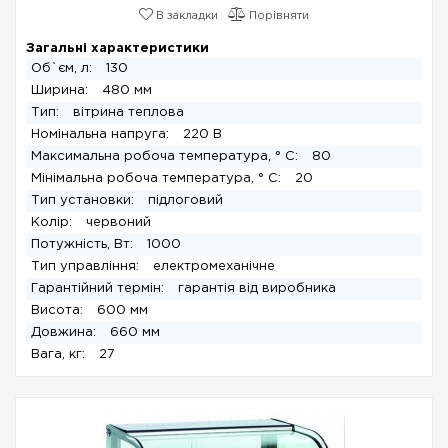
В закладки
Порівняти
Загальні характеристики
Об`єм, л:
130
Ширина:
480 мм
Тип:
вітрина теплова
Номінальна напруга:
220 В
Максимальна робоча температура, ° C:
80
Мінімальна робоча температура, ° C:
20
Тип установки:
підлоговий
Колір:
червоний
Потужність, Вт:
1000
Тип управління:
електромеханічне
Гарантійний термін:
гарантія від виробника
Висота:
600 мм
Довжина:
660 мм
Вага, кг:
27