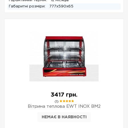
Гарантійний термін:
12 місяців
Габаритні розміри:
777х590х65
3417 грн.
(1)
Вітрина теплова EWT INOX BM2
НЕМАЄ В НАЯВНОСТІ