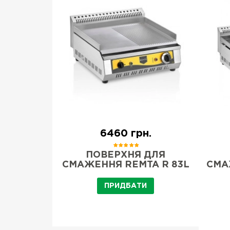
н.
6460 грн.
ДЛЯ
ПОВЕРХНЯ ДЛЯ
І R70CE
СМАЖЕННЯ REMTA R 83L
СМА
ПРИДБАТИ
И