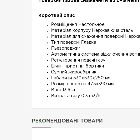
Поверхня газова смаження R 82 LPG Remt
Короткий опис
Розміщення Настольное
Матеріал корпусу Нержавіюча сталь
Матеріал для смаження поверхні Нержа
Тип поверхні Гладка
Пьезоподжиг
Автоматична система відключення вог
Регулювання подачі газу
Бічні і пристінні бортики
Сумний жиросбірник
Габарити 530х530х250 мм
Розмір поверхні 475х390 мм
Вага 13.6 кг
Витрата газу 0.3 m3/h
РЕКОМЕНДОВАНІ ТОВАРИ