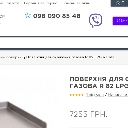
а і оплата
Гарантія та сервіс
Новини та акції
ПН-
098
090 85 48
OP
ЗАМ
НІ
чні поверхні
Поверхня для смаження газова R 82 LPG Remta
ПОВЕРХНЯ ДЛЯ
ГАЗОВА R 82 LP
1 відгуків
/
Написати 
7255 ГРН.