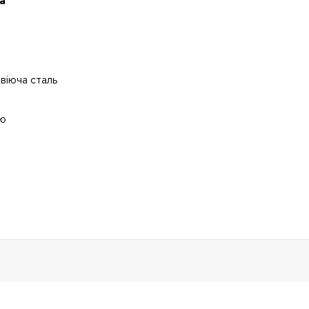
a
віюча сталь
ню