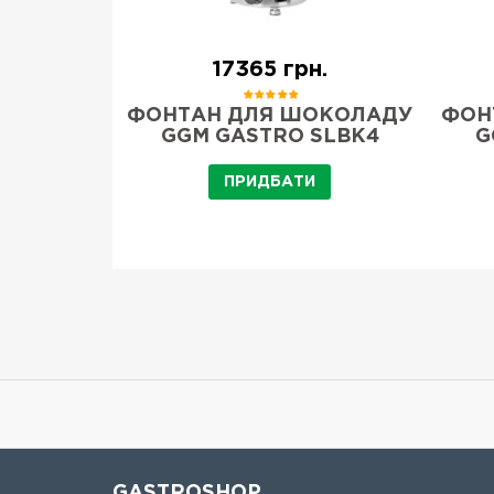
н.
17365 грн.
 ДЛЯ
ФОНТАН ДЛЯ ШОКОЛАДУ
ФОН
В DELICE
GGM GASTRO SLBK4
G
R
ПРИДБАТИ
И
GASTROSHOP