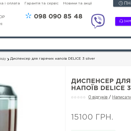
а і оплата
Гарантія та сервіс
Новини та акції
ПН-
098
090 85 48
OP
ЗАМ
НІ
аду
Диспенсер для гарячих напоїв DELICE 3 silver
ДИСПЕНСЕР ДЛЯ
НАПОЇВ DELICE 3
0 відгуків
/
Написати
15100 ГРН.