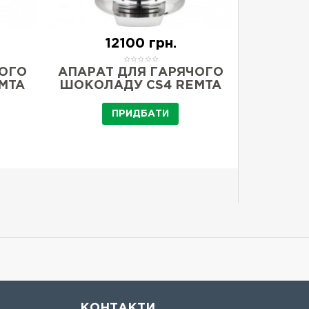
12100 грн.
2
ЧОГО
АПАРАТ ДЛЯ ГАРЯЧОГО
ШОКОЛА
MTA
ШОКОЛАДУ CS4 REMTA
6 РІВН
ПРИДБАТИ
КОНТАКТИ