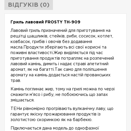
ВІДГУКІВ (0)
Гриль лавовий FROSTY TH-909
Лавовий гриль призначений для приготування на
решітці шашликів, стейків, риби, сосисок, котлет,
ковбасок, грибів і овочів без додавання
масла.Продукти зберігають всі свої корисні та
поживні властивості.Жир виділяється під час
приготування продуктів потрапляє на розпечений
лавовий камінь, димить і надає страві апетитний
аромат, як на багатті.Так само для поліпшення
аромату на камінь додається настій прованських
трав.
Камінь поглинає жир, тому на грилі можна по черзі
смажити м'ясо і рибу, не побоюючись що запах
змішається.
ТЕНи рівномірно прогрівають вулканічну лаву, що
гарантує якісну прожарювання продуктів із
золотистою скоринкою як на барбекю.
Підключається дана модель до однофазної