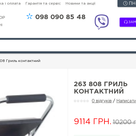
а і оплата
Гарантія та сервіс
Новини та акції
ПН-
098
090 85 48
OP
ЗАМ
НІ
08 Гриль контактний
263 808 ГРИЛЬ
КОНТАКТНИЙ
0 відгуків
/
Написати
9114 ГРН.
10200 г