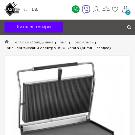
RU
UA
0
Каталог товарів
Теплове Обладнання
Грилі
Прес-гриль
Гриль притискний електро. IS10 Remta (рифл + гладка)