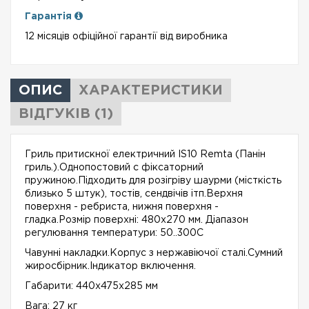
Гарантія
12 місяців офіційної гарантії від виробника
ОПИС
ХАРАКТЕРИСТИКИ
ВІДГУКІВ (1)
Гриль притискної електричний IS10 Remta (Панін
гриль.).Однопостовий c фіксаторний
пружиною.Підходить для розігріву шаурми (місткість
близько 5 штук), тостів, сендвічів ітп.Верхня
поверхня - ребриста, нижня поверхня -
гладка.Розмір поверхні: 480х270 мм. Діапазон
регулювання температури: 50..300С
Чавунні накладки.Корпус з нержавіючої сталі.Сумний
жиросбірник.Індикатор включення.
Габарити:
440x475x285
мм
Вага: 27 кг