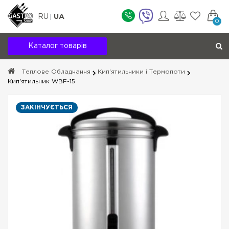
RU
UA
0
Каталог товарів
Теплове Обладнання
Кип'ятильники і Термопоти
Кип'ятильник WBF-15
ЗАКІНЧУЄТЬСЯ