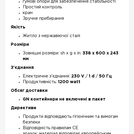
гумові опори для забезпечення стабільності
Простий контроль
кран
Зручне прибирання
Якість
Житло з нержавіючої сталі
Розміри
Зовнішні розміри: sh x g x in:
338 x 600 x 243
мм
З'єднання
Електричне з'єднання:
230 V
/
1 d
/
50 Гц
Продуктивність:
1200 watt
Обсяг доставки
GN контейнери не включені в пакет
Директиви
Продукти відповідають гігієнічним та вимогам
безпеки
Відповідність правилам СЕ
зразок: матеріал відповідає європейським