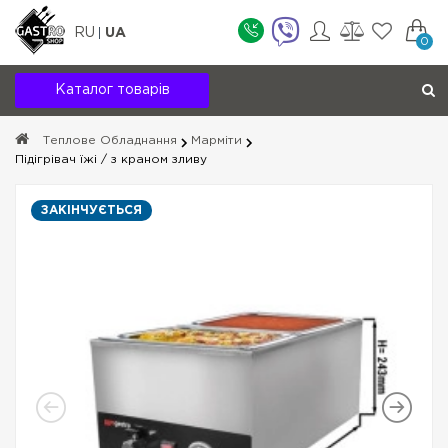
RU
UA
0
Каталог товарів
Теплове Обладнання
Марміти
Підігрівач їжі / з краном зливу
ЗАКІНЧУЄТЬСЯ