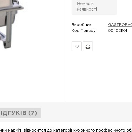
Немає в
наявності
Виробник:
GASTRORA
Код Товару:
904021101
В
Порівняти
закладки
ІДГУКІВ (7)
ьний марміт, відносится до категорії кухонного професійного о