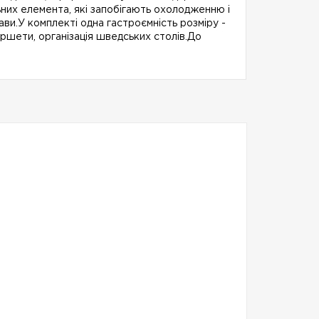
ьних елемента, які запобігають охолодженню і
ви.У комплекті одна гастроємність розміру -
ршети, організація шведських столів.До