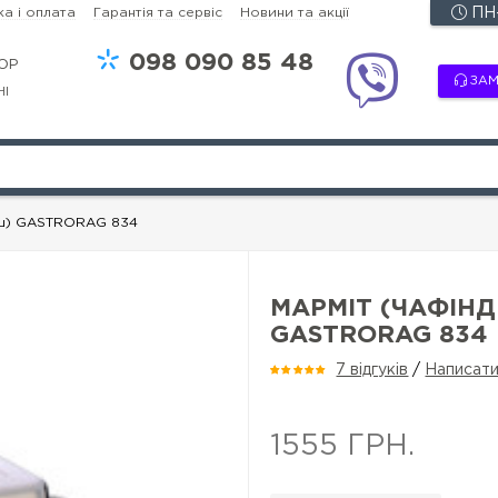
а і оплата
Гарантія та сервіс
Новини та акції
ПН-
098
090 85 48
OP
ЗАМ
НІ
іш) GASTRORAG 834
МАРМІТ (ЧАФІНД
GASTRORAG 834
7 відгуків
/
Написати
1555 ГРН.