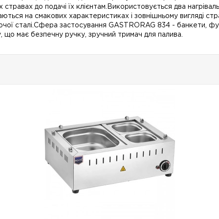
х стравах до подачі їх клієнтам.Використовується два нагрівал
аються на смакових характеристиках і зовнішньому вигляді стра
віючої сталі.Сфера застосування GASTRORAG 834 - банкети, фу
, що має безпечну ручку, зручний тримач для палива.