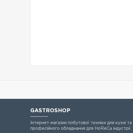
GASTROSHOP
Інтернет-магазин побутової техніки для кухні та
професійного обладнання для HoReCa індустрії