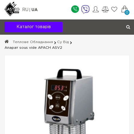
RU
UA
0
Каталог товарів
Теплове Обладнання
Су Від
Апарат sous vide APACH ASV2