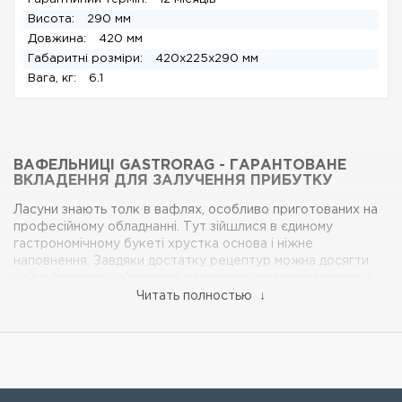
Висота:
290 мм
Довжина:
420 мм
Габаритні розміри:
420x225x290 мм
Вага, кг:
6.1
ВАФЕЛЬНИЦІ GASTRORAG - ГАРАНТОВАНЕ
ВКЛАДЕННЯ ДЛЯ ЗАЛУЧЕННЯ ПРИБУТКУ
Ласуни знають толк в вафлях, особливо приготованих на
професійному обладнанні. Тут зійшлися в єдиному
гастрономічному букеті хрустка основа і ніжне
наповнення. Завдяки достатку рецептур можна досягти
найнеймовірніші з'єднання, наприклад, солена карамель і
кисла ягода під молочним шоколадом. Електровафельниці
Читать полностью ↓
Gastrorag гідно лідирують серед відомих брендів в топі
продажів оскільки техніка зроблена з високоміцних
матеріалів, а гарантія 100% безпеки під час експлуатації
створює надійну робочу атмосферу. Корпус вафельниці
виконаний зі сталі, а всі робочі площині з високоміцного
чавуну. Електронне урядування дозволяє більш точно