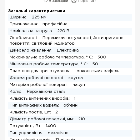
В закладки
Порівняти
Загальні характеристики
Ширина:
225 мм
Призначення:
професійне
Номінальна напруга:
220 В
Особливості:
Перемикач потужності; Антипригарне
покриття; світловий індикатор
Джерело живлення:
Електрика
Максимальна робоча температура, ° C:
300
Мінімальна робоча температура, ° C:
50
Пластини для приготування:
гонконгських вафель
Форма робочої поверхні:
кругла
Матеріал робочої поверхні:
чавун
Колір:
Нержавіюча сталь
Кількість випечених виробів:
1
Тип випікаємих вафель:
об'ємні
Кількість постів, шт:
2
Діаметр робочої поверхні, мм:
210
Потужність, Вт:
1400
Тип управління:
механічне
Гарантійний термін:
12 місяців