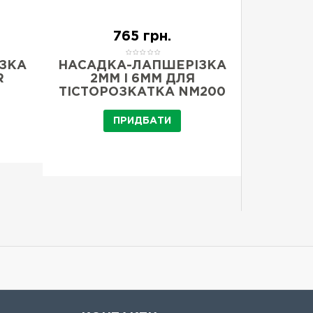
765 грн.
ЗКА
НАСАДКА-ЛАПШЕРІЗКА
080
R
2ММ І 6ММ ДЛЯ
TR
ТІСТОРОЗКАТКА NM200
ПРИДБАТИ