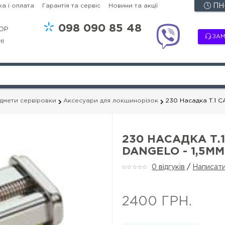
а і оплата
Гарантія та сервіс
Новини та акції
ПН-
098
090 85 48
OP
ЗАМ
НІ
едмети сервіровки
Аксесуари для локшинорізок
230 Насадка Т.1 C
230 НАСАДКА Т.1
DANGELO - 1,5MM
0 відгуків
/
Написати
2400 ГРН.