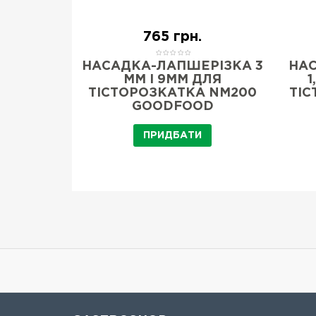
.
765 грн.
ДКА
НАСАДКА-ЛАПШЕРІЗКА 3
НА
 ММ OLD
ММ І 9ММ ДЛЯ
1
ТІСТОРОЗКАТКА NM200
ТІС
GOODFOOD
И
ПРИДБАТИ