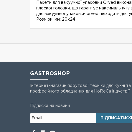
Пакети для вакуумної упаковки Orved виконан
плоскої головки, що гарантує максимальну гл
для вакуумної упаковки orved підходять для уп
Розміри, мм: 20x24
GASTROSHOP
Інтернет-магазин побутової техніки для кухні та
професійного обладнання для HoReCa індустрії
Підписка на новини
ПІДПИСАТИСЯ