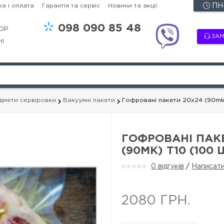
а і оплата
Гарантія та сервіс
Новини та акції
ПН-
098
090 85 48
OP
ЗАМ
НІ
едмети сервіровки
Вакуумні пакети
Гофровані пакети 20х24 (90mk)
ГОФРОВАНІ ПАК
(90MK) T10 (100 
0 відгуків
/
Написати
2080 ГРН.