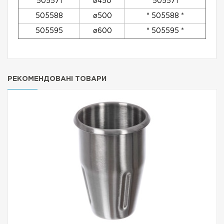
505571
ø450
* 505571 *
505588
ø500
* 505588 *
505595
ø600
* 505595 *
РЕКОМЕНДОВАНІ ТОВАРИ