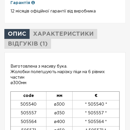
Гарантія
12 місяців офіційної гарантії від виробника
ОПИС
ХАРАКТЕРИСТИКИ
ВІДГУКІВ (1)
Виготовлена ​​з масиву бука.
Жолобки полегшують нарізку піци на 6 рівних
частин
ø300мм
code
мм
€
505540
ø300
* 505540 *
505557
ø350
* 505557 *
505564
ø400
* 505564 *