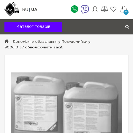
RU
UA
0
Каталог товарів
Допоміжне обладнання
Посудомийки
9006.0137 обполіскувати засіб