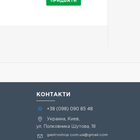
ПРИДБАТИ
КОНТАКТИ
+38
(098)
090 85 48
Украина, Киев,
ул. Полковника Шутова, 18
gastroshop.com.ua@gmail.com