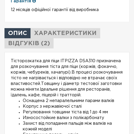
Гарантія
12 місяців офіційної гарантії від виробника
ОПИС
ХАРАКТЕРИСТИКИ
ВІДГУКІВ (2)
Тісторозкатка для піци ITPIZZA DSA310 призначена
для розкочування тіста для піци (коржів, фокаччо,
коржів, чебуреків, хачапурі).В процесі розкочування
тісто не нагрівається і відповідно не втрачає своїх
властивостей.Товщину і діаметр тестової заготовки
можна міняти.Ідеальне рішення для ресторанів,
їдалень, кафе, піцерій і тратторій.
Оснащена 2 непаралельними парами валків
Корпус з нержавіючої сталі
Регулювання товщини тіста від 1 до 4 мм
Износостойкие валки з полікарбонату
Захист від попадання пальців між валків на
кожній моделі