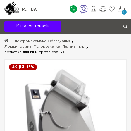
RU
UA
0
Каталог товарів
Електромеханічне Обладнання
Локшинорізка, Тісторозкатка, Пельменниці
розкатка для піци itpizza dsa-310
АКЦІЯ -13%