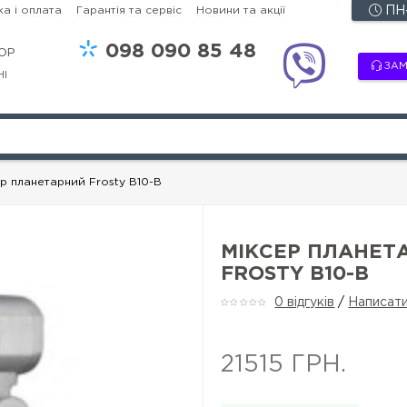
а і оплата
Гарантія та сервіс
Новини та акції
ПН-
098
090 85 48
OP
ЗАМ
НІ
р планетарний Frosty B10-B
МІКСЕР ПЛАНЕТ
FROSTY B10-B
0 відгуків
/
Написати
21515 ГРН.