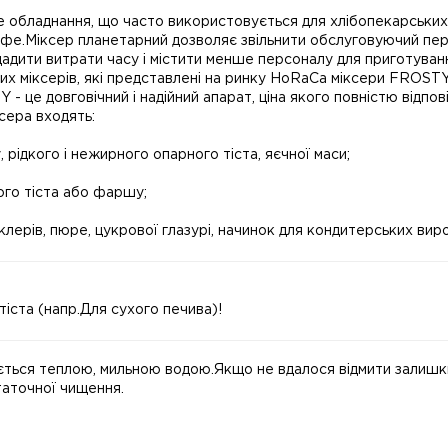
 обладнання, що часто використовується для хлібопекарських 
кафе.Міксер планетарний дозволяє звільнити обслуговуючий пер
адити витрати часу і містити менше персоналу для приготуванн
х міксерів, які представлені на ринку HoRaCa міксери FROSTY
 це довговічний і надійний апарат, ціна якого повністю відпові
сера входять:
 рідкого і нежирного опарного тіста, яєчної маси;
ого тіста або фаршу;
еклерів, пюре, цукрової глазурі, начинок для кондитерських виро
іста (напр.Для сухого печива)!
ься теплою, мильною водою.Якщо не вдалося відмити залишки т
аточної чищення.