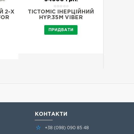
Й 2-Х
ТІСТОМІС ІНЕРЦІЙНИЙ
ТІСТОМ
FOR
HYP.35M VIBER
ПІДЙ
HY
ПРИДБАТИ
КОНТАКТИ
+38
(098)
090 85 48