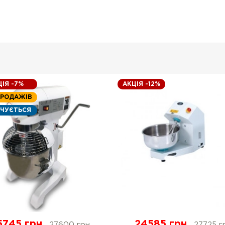
ІЯ -7%
АКЦІЯ -12%
ПРОДАЖІВ
НЧУЄТЬСЯ
5745 грн.
24585 грн.
27600 грн.
27725 г