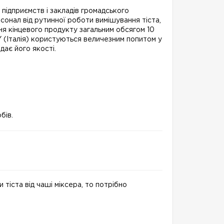
підприємств і закладів громадського
сонал від рутинної роботи вимішування тіста,
я кінцевого продукту загальним обсягом 10
 (Італія) користуються величезним попитом у
дає його якості.
бів.
іста від чаші міксера, то потрібно