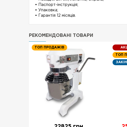
• Паспорт-інструкція;
• Упаковка;
• Гарантія 12 місяців.
РЕКОМЕНДОВАНІ ТОВАРИ
ТОП ПРОДАЖІВ
АКЦ
ТОП 
ЗАКІ
н.
22825 грн.
2