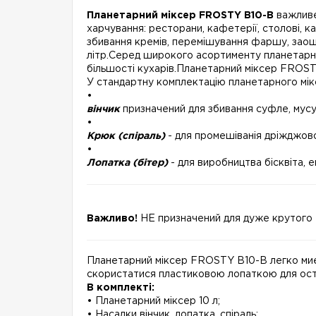
Планетарний міксер FROSTY B10-B
важливе
харчування: ресторани, кафетерії, столові, 
збивання кремів, перемішування фаршу, заощ
літр.Серед широкого асортименту планетарни
більшості кухарів.Планетарний міксер FROSTY -
У стандартну комплектацію планетарного мік
•
вінчик
призначений для збивання суфле, мусу,
•
Крюк (спіраль)
- для промешіванія дріжджов
•
Лопатка (бітер)
- для виробництва бісквіта, 
Важливо!
НЕ призначений для дуже крутого т
Планетарний міксер FROSTY B10-B легко миєт
скористатися пластиковою лопаткою для ост
В комплекті:
• Планетарний міксер 10 л;
• Насадки вінчик, лопатка, спіраль;