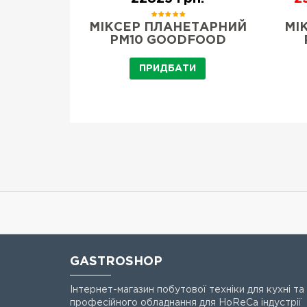
ЬНИЙ LT-
МІКСЕР ПЛАНЕТАРНИЙ
МІ
DER
PM10 GOODFOOD
И
ПРИДБАТИ
GASTROSHOP
Інтернет-магазин побутової техніки для кухні та
професійного обладнання для HoReCa індустрії