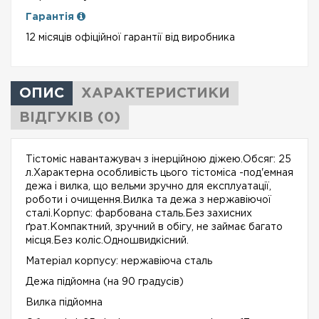
Гарантія
12 місяців офіційної гарантії від виробника
ОПИС
ХАРАКТЕРИСТИКИ
ВІДГУКІВ (0)
Тістоміс навантажувач з інерційною діжею.Обсяг: 25
л.Характерна особливість цього тістоміса -под'емная
дежа і вилка, що вельми зручно для експлуатації,
роботи і очищення.Вилка та дежа з нержавіючої
сталі.Корпус: фарбована сталь.Без захисних
ґрат.Компактний, зручний в обігу, не займає багато
місця.Без коліс.Одношвидкісний.
Матеріал корпусу: нержавіюча сталь
Дежа підйомна (на 90 градусів)
Вилка підйомна