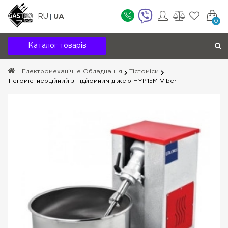
RU
UA
0
Каталог товарів
Електромеханічне Обладнання
Тістоміси
Тістоміс інерційний з підйомним діжею HYP.15M Viber