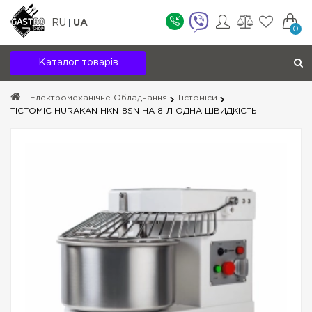
RU
UA
0
Каталог товарів
Електромеханічне Обладнання
Тістоміси
ТІСТОМІС HURAKAN HKN-8SN НА 8 Л ОДНА ШВИДКІСТЬ