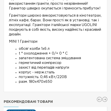
використанням граніти, просто незрівнянний!
Гранитор швидко окупається і приносить прибуток!
Гранітори широко використовуються в кінотеатрах,
літніх кафе, барах. Вони прості як в установці, так і
експлуатації. Гранітори італійської марки UGOLINI
поєднують в собі якість, високу надійність і красивий
дизайн.
MINI 1 Гранітори
обсяг колби 1х6 л
t ° охолодження + 0/+ 0 ° C
запатентована система змішування
герметичний компресор
захист від перепадів напруги
корпус - нерж.сталь
потужність: 0,46 кВт/220В
разм. 180x470x650
РЕКОМЕНДОВАНІ ТОВАРИ