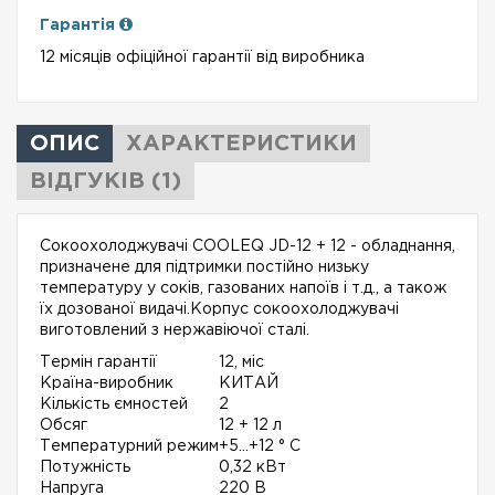
Гарантія
12 місяців офіційної гарантії від виробника
ОПИС
ХАРАКТЕРИСТИКИ
ВІДГУКІВ (1)
Сокоохолоджувачі COOLEQ JD-12 + 12 - обладнання,
призначене для підтримки постійно низьку
температуру у соків, газованих напоїв і т.д., а також
їх дозованої видачі.Корпус сокоохолоджувачі
виготовлений з нержавіючої сталі.
Термін гарантії
12, міс
Країна-виробник
КИТАЙ
Кількість ємностей
2
Обсяг
12 + 12 л
Температурний режим
+5...+12 ° С
Потужність
0,32 кВт
Напруга
220 В