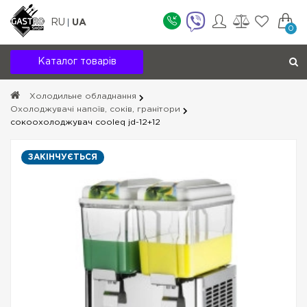
RU
UA
0
Каталог товарів
Холодильне обладнання
Охолоджувачі напоїв, соків, гранітори
сокоохолоджувач cooleq jd-12+12
ЗАКІНЧУЄТЬСЯ