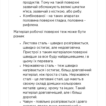
продуктів. Тому на такій поверхні
зазвичай обсмажують великі шматки
м'яса, зазвичай з кісткою, або рибу.
Комбінованої - на таких апаратах
половина поверхні гладка, половина -
рифлена.
Матеріал робочої поверхні теж може бути
різним:
Листова сталь - швидко розігрівається,
швидко остигає, але недовговічна.
Пристрої з таким матеріалом поверхні
швидше за все буду найдешевшими, і в
цьому їх перевага.
Нержавіюча сталь - теж швидко
нагрівається і остигає, більш довговічний
матеріал, ніж проста сталь. Нержавіючі
сталі - це леговані сталі, що мають в
своєму складі домішки кольорових
металів: цинку, хрому та інших. Такий
матеріал довговічніший, але і більш
дорогий.
Чавун - повільно розігрівається і довго