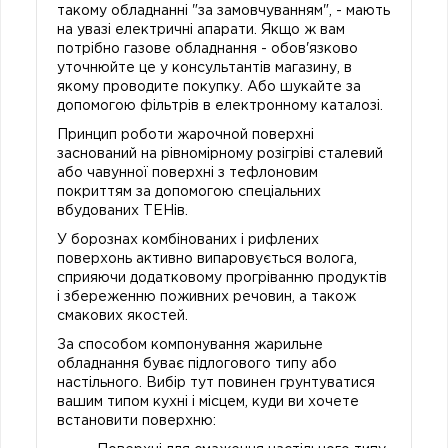
такому обладнанні "за замовчуванням", - мають
на увазі електричні апарати. Якщо ж вам
потрібно газове обладнання - обов'язково
уточнюйте це у консультантів магазину, в
якому проводите покупку. Або шукайте за
допомогою фільтрів в електронному каталозі.
Принцип роботи жарочной поверхні
заснований на рівномірному розігріві сталевий
або чавунної поверхні з тефлоновим
покриттям за допомогою спеціальних
вбудованих ТЕНів.
У борознах комбінованих і рифлених
поверхонь активно випаровується волога,
сприяючи додатковому прогріванню продуктів
і збереженню поживних речовин, а також
смакових якостей.
За способом компонування жарильне
обладнання буває підлогового типу або
настільного. Вибір тут повинен грунтуватися
вашим типом кухні і місцем, куди ви хочете
встановити поверхню: