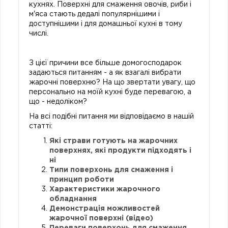
кухнях. Поверхні для смаження овочів, риби і
м'яса стають дедалі популярнішими і
доступнішими і для домашньої кухні в тому
числі.
З цієї причини все більше домогосподарок
задаються питанням - а як взагалі вибрати
жарочні поверхню? На що звертати увагу, що
персонально на моїй кухні буде перевагою, а
що - недоліком?
На всі подібні питання ми відповідаємо в нашій
статті:
Які страви готують на жарочних
поверхнях, які продукти підходять і
ні
Типи поверхонь для смаження і
принцип роботи
Характеристики жарочного
обладнання
Демонстрація можливостей
жарочної поверхні (відео)
Переваги поверхонь для смаження