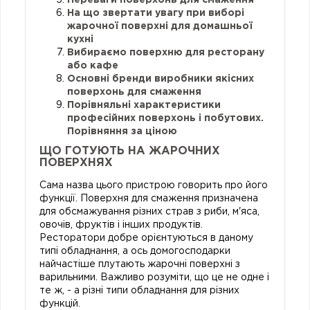
На що звертати увагу при виборі
жарочної поверхні для домашньої
кухні
Вибираємо поверхню для ресторану
або кафе
Основні бренди виробники якісних
поверхонь для смаження
Порівняльні характеристики
професійних поверхонь і побутових.
Порівняння за ціною
ЩО ГОТУЮТЬ НА ЖАРОЧНИХ
ПОВЕРХНЯХ
Сама назва цього пристрою говорить про його
функції. Поверхня для смаження призначена
для обсмажування різних страв з риби, м'яса,
овочів, фруктів і інших продуктів.
Ресторатори добре орієнтуються в даному
типі обладнання, а ось домогосподарки
найчастіше плутають жарочні поверхні з
варильними. Важливо розуміти, що це не одне і
те ж, - а різні типи обладнання для різних
функцій.