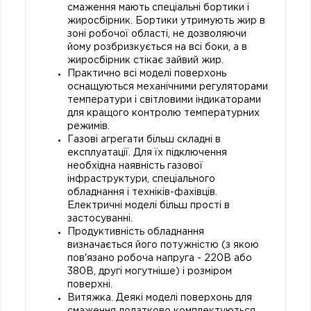
смаження мають спеціальні бортики і
жиросбірник. Бортики утримують жир в
зоні робочої області, не дозволяючи
йому розбризкується на всі боки, а в
жиросбірник стікає зайвий жир.
Практично всі моделі поверхонь
оснащуються механічними регуляторами
температури і світловими індикаторами
для кращого контролю температурних
режимів.
Газові агрегати більш складні в
експлуатації. Для їх підключення
необхідна наявність газової
інфраструктури, спеціального
обладнання і техніків-фахівців.
Електричні моделі більш прості в
застосуванні.
Продуктивність обладнання
визначається його потужністю (з якою
пов'язано робоча напруга - 220В або
380В, другі могутніше) і розміром
поверхні.
Витяжка. Деякі моделі поверхонь для
смаження додатково комплектуються