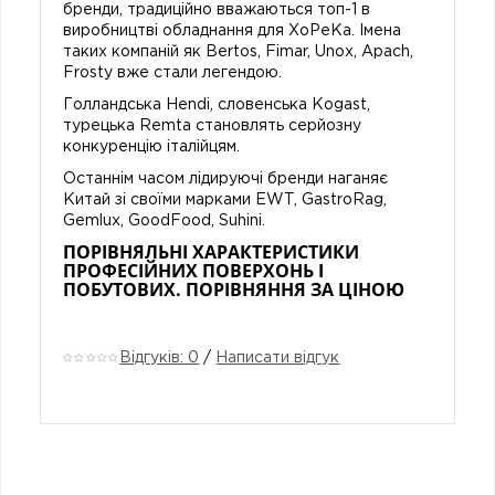
бренди, традиційно вважаються топ-1 в
виробництві обладнання для ХоРеКа. Імена
таких компаній як Bertos, Fimar, Unox, Apach,
Frosty вже стали легендою.
Голландська Hendi, словенська Kogast,
турецька Remta становлять серйозну
конкуренцію італійцям.
Останнім часом лідируючі бренди наганяє
Китай зі своїми марками EWT, GastroRag,
Gemlux, GoodFood, Suhini.
ПОРІВНЯЛЬНІ ХАРАКТЕРИСТИКИ
ПРОФЕСІЙНИХ ПОВЕРХОНЬ І
ПОБУТОВИХ. ПОРІВНЯННЯ ЗА ЦІНОЮ
Відгуків: 0
/
Написати відгук