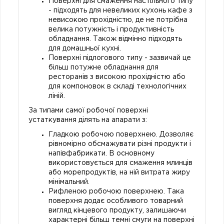
Поверхні для смаження настільного типу
- підходять для невеликих кухонь кафе з
невисокою прохідністю, де не потрібна
велика потужність і продуктивність
обладнання. Також відмінно підходять
для домашньої кухні.
Поверхні підлогового типу - зазвичай це
більш потужне обладнання для
ресторанів з високою прохідністю або
для компоновок в складі технологічних
ліній.
За типами самої робочої поверхні
устаткування ділять на апарати з:
Гладкою робочою поверхнею. Дозволяє
рівномірно обсмажувати різні продукти і
напівфабрикати. В основному
використовується для смаження млинців
або морепродуктів, на ній витрата жиру
мінімальний.
Рифленою робочою поверхнею. Така
поверхня додає особливого товарний
вигляд кінцевого продукту, залишаючи
характерні більш темні смуги на поверхні