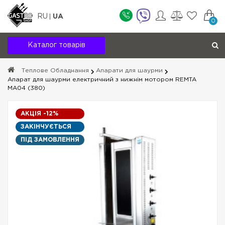
RU
UA
0
Каталог товарів
Теплове Обладнання
Апарати для шаурми
Апарат для шаурми електричний з нижнім мотором REMTA
MA04 (380)
АКЦІЯ -12%
ЗАКІНЧУЄТЬСЯ
ПІД ЗАМОВЛЕННЯ