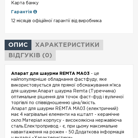
Карта банку
Гарантія
12 місяців офіційної гарантії від виробника
ОПИС
ХАРАКТЕРИСТИКИ
ВІДГУКІВ (0)
Апарат для шаурми REMTA MA03
- це
найпопулярніше обладнання фастфуду, яке
використовується для прямої обсмажування м'яса
для шаурми.Апарат шаурма Remta (Туреччина)
оптимальне рішення для точок фаст-фуд і вуличної
торгівлі по співвідношенню ціна/якість.
Апарат для шаурми REMTA MA03 (електричний)
має 4 нагрівальні елементи на кшталт - керамічне
скло.Матеріал корпусу - високоякісна нержавіюча
сталь.Електропривод - є, при цьому максимальне
навантаження на рожен - 50.Додаткова інформація