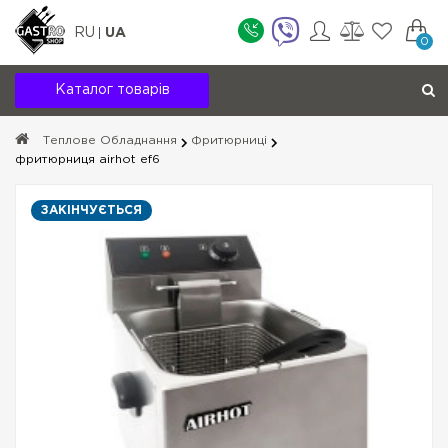
RU
UA
0
Каталог товарів
Теплове Обладнання
Фритюрниці
фритюрниця airhot ef6
ЗАКІНЧУЄТЬСЯ