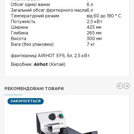
Обсяг однієї ванни
6 л
Загальний обсяг фритюрного масла
6 л
Температурний режим
від 60 до 190 ° С
Потужність
2,5 кВт
Ширина
425 мм
Глибина
265 мм
Висота
300 мм
Вага (без упаковки)
7 кг
фритюрниці AIRHOT EF6, 6л, 2,5 кВт
Виробник:
Airhot
(Китай)
РЕКОМЕНДОВАНІ ТОВАРИ
ЗАКІНЧУЄТЬСЯ