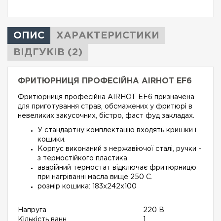
ОПИС
ХАРАКТЕРИСТИКИ
ВІДГУКІВ (2)
ФРИТЮРНИЦЯ ПРОФЕСІЙНА AIRHOT EF6
Фритюрниця професійна AIRHOT EF6 призначена
для приготування страв, обсмажених у фритюрі в
невеликих закусочних, бістро, фаст фуд закладах.
У стандартну комплектацію входять кришки і
кошики.
Корпус виконаний з нержавіючої сталі, ручки -
з термостійкого пластика.
аварійний термостат відключає фритюрницю
при нагріванні масла вище 250 C.
розмір кошика: 183х242х100
Напруга
220 В
Кількість ванн
1