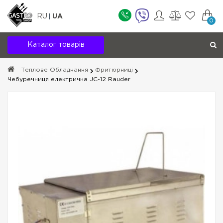
RU
UA
0
Каталог товарів
Теплове Обладнання
Фритюрниці
Чебуречниця електрична JC-12 Rauder