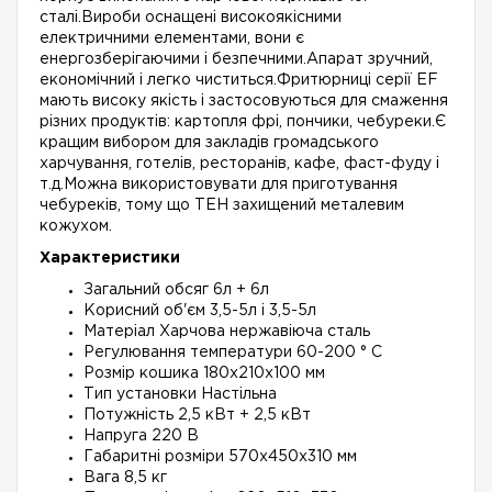
сталі.Вироби оснащені високоякісними
електричними елементами, вони є
енергозберігаючими і безпечними.Апарат зручний,
економічний і легко чиститься.Фритюрниці серії EF
мають високу якість і застосовуються для смаження
різних продуктів: картопля фрі, пончики, чебуреки.Є
кращим вибором для закладів громадського
харчування, готелів, ресторанів, кафе, фаст-фуду і
т.д.Можна використовувати для приготування
чебуреків, тому що ТЕН захищений металевим
кожухом.
Характеристики
Загальний обсяг 6л + 6л
Корисний об'єм 3,5-5л і 3,5-5л
Матеріал Харчова нержавіюча сталь
Регулювання температури 60-200 ° C
Розмір кошика 180х210х100 мм
Тип установки Настільна
Потужність 2,5 кВт + 2,5 кВт
Напруга 220 В
Габаритні розміри 570х450х310 мм
Вага 8,5 кг