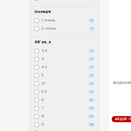
Ізоляція
1 стінка
15
2 стінки
11
Об`єм, л
3.4
+1
4
+1
4.2
+1
5
+2
водонаг
5.1
+1
5.9
+1
6
+6
7
+5
8
+4
АКЦІЯ -
9
+8