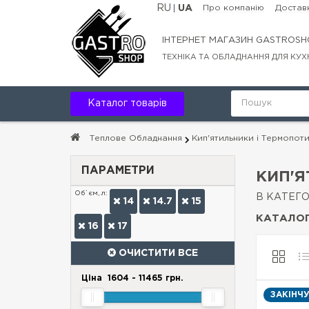
RU
UA
Про компанію
Доставк
ІНТЕРНЕТ МАГАЗИН GASTROSH
ТЕХНІКА ТА ОБЛАДНАННЯ ДЛЯ КУХ
Каталог товарів
Теплове Обладнання
Кип'ятильники і Термопот
ПАРАМЕТРИ
КИП'Я
Об`єм, л:
В КАТЕГО
14
14.7
15
КАТАЛОГ
16
17
ОЧИСТИТИ ВСЕ
Ціна
1604
-
11465
грн.
ЗАКІНЧ