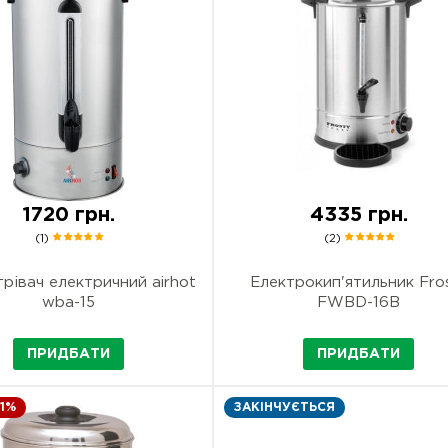
1720 грн.
4335 грн.
(1)
(2)
рівач електричний airhot
Електрокип'ятильник Fro
wba-15
FWBD-16B
ПРИДБАТИ
ПРИДБАТИ
11%
ЗАКІНЧУЄТЬСЯ