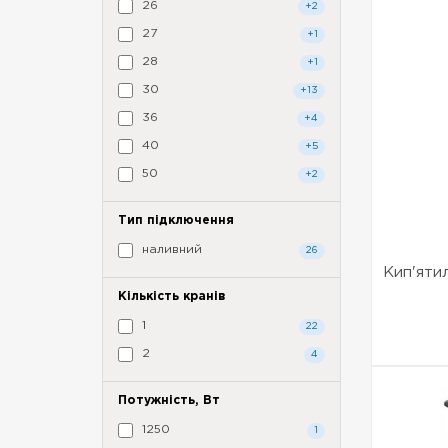
26
+2
27
+1
28
+1
30
+13
36
+4
40
+5
50
+2
Тип підключення
наливний
26
Кип'ят
Кількість кранів
1
22
2
4
Потужність, Вт
1250
1