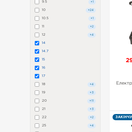
9.5
+1
10
+24
10.5
+1
11
+2
12
+4
14
14.7
15
2
16
17
Електр
18
+4
19
+3
20
+11
21
+3
22
ЗАКІНЧ
+2
25
+4