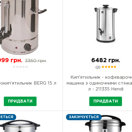
999 грн.
6482 грн.
3360 грн.
(2)
Кип'ятильник - кофевароч
окип’ятильник BERG 15 л
машина з одиночними стінка
л - 211335 Hendi
ПРИДБАТИ
ПРИДБАТИ
УЄТЬСЯ
ЗАКІНЧУЄТЬСЯ