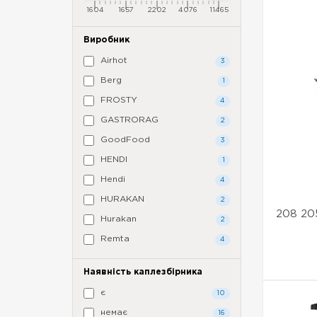
1604
1657
2202
4076
11465
Виробник
Airhot
3
Berg
1
FROSTY
4
GASTRORAG
2
GoodFood
3
HENDI
1
Hendi
4
HURAKAN
2
208 20
Hurakan
2
Remta
4
Наявність каплезбірника
є
10
немає
16