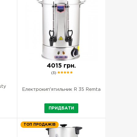
4015 грн.
(3)
sty
Електрокип'ятильник R 35 Remta
ПРИДБАТИ
ТОП ПРОДАЖІВ