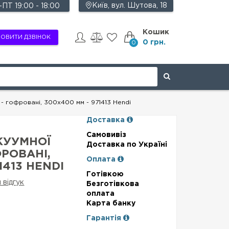
Київ, вул. Шутова, 18
ПТ 19:00 - 18:00
Кошик
ОВИТИ ДЗВІНОК
0 грн.
0
- гофровані, 300x400 мм - 971413 Hendi
Доставка
Самовивіз
КУУМНОЇ
Доставка по Україні
РОВАНІ,
Оплата
1413 HENDI
Готівкою
 відгук
Безготівкова
оплата
Карта банку
Гарантія