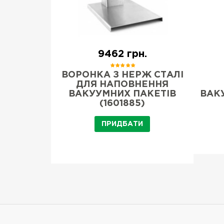
.
9462 грн.
РУЛОН
ВОРОНКА З НЕРЖ СТАЛІ
 X 6000
ДЛЯ НАПОВНЕННЯ
0 GGM
ВАКУУМНИХ ПАКЕТІВ
ВАКУ
(1601885)
И
ПРИДБАТИ