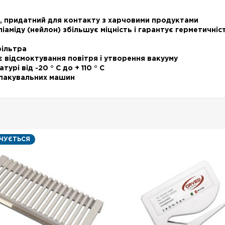
у, придатний для контакту з харчовими продуктами
аміду (нейлон) збільшує міцність і гарантує герметичніс
ільтра
ідсмоктування повітря і утворення вакууму
рі від -20 ° С до + 110 ° С
-пакувальних машин
НЧУЄТЬСЯ