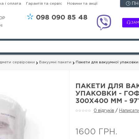
а і оплата
Гарантія та сервіс
Новини та акції
ПН-
098
090 85 48
OP
ЗАМ
НІ
едмети сервіровки
Вакуумні пакети
Пакети для вакуумної упаковки 
ПАКЕТИ ДЛЯ ВА
УПАКОВКИ - ГОФ
300X400 ММ - 97
0 відгуків
/
Написати
1600 ГРН.