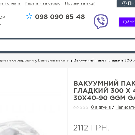
а і оплата
Гарантія та сервіс
Новини та акції
ПН-
098
090 85 48
OP
ЗАМ
НІ
едмети сервіровки
Вакуумні пакети
Вакуумний пакет гладкий 300 
ВАКУУМНИЙ ПА
ГЛАДКИЙ 300 X 
30X40-90 GGM G
0 відгуків
/
Написати
2112 ГРН.