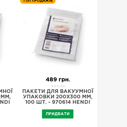
ТОП ПРОДАЖІВ
489 грн.
МНОЇ
ПАКЕТИ ДЛЯ ВАКУУМНОЇ
ПАКЕТИ
 ММ,
УПАКОВКИ 200X300 ММ,
УПАКОВК
ENDI
100 ШТ. - 970614 HENDI
300X4
ПРИДБАТИ