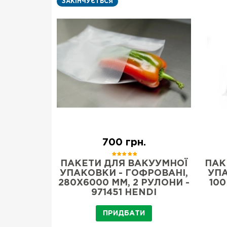
ЗАКІНЧУЄТЬСЯ
.
700 грн.
ПАКЕТ
ПАКЕТИ ДЛЯ ВАКУУМНОЇ
ПАК
840-50P
УПАКОВКИ - ГОФРОВАНІ,
УПА
280X6000 ММ, 2 РУЛОНИ -
100
971451 HENDI
И
ПРИДБАТИ