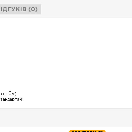
ІДГУКІВ (0)
кат TÜV)
стандартам