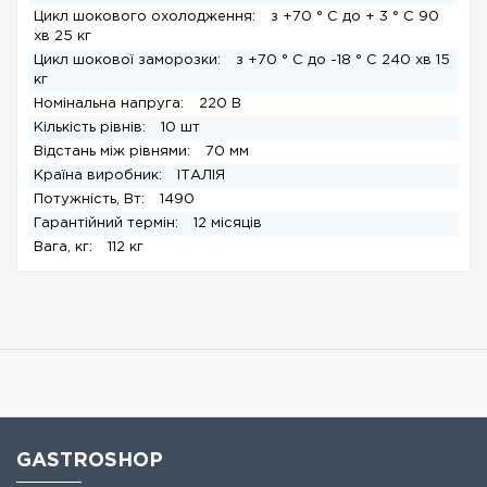
Цикл шокового охолодження:
з +70 ° С до + 3 ° С 90
хв 25 кг
Цикл шокової заморозки:
з +70 ° С до -18 ° С 240 хв 15
кг
Номінальна напруга:
220 В
Кількість рівнів:
10 шт
Відстань між рівнями:
70 мм
Країна виробник:
ІТАЛІЯ
Потужність, Вт:
1490
Гарантійний термін:
12 місяців
Вага, кг:
112 кг
GASTROSHOP