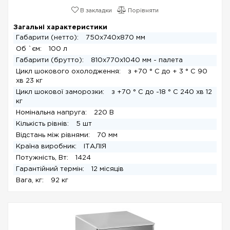
В закладки
Порівняти
Загальні характеристики
Габарити (нетто):
750x740x870 мм
Об `єм:
100 л
Габарити (брутто):
810x770x1040 мм - палета
Цикл шокового охолодження:
з +70 ° С до + 3 ° С 90
хв 23 кг
Цикл шокової заморозки:
з +70 ° С до -18 ° С 240 хв 12
кг
Номінальна напруга:
220 В
Кількість рівнів:
5 шт
Відстань між рівнями:
70 мм
Країна виробник:
ІТАЛІЯ
Потужність, Вт:
1424
Гарантійний термін:
12 місяців
Вага, кг:
92 кг