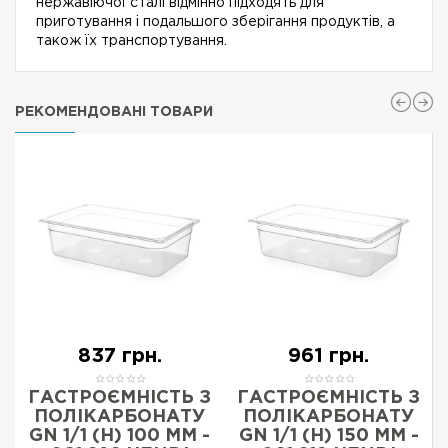
нержавіючої сталі відмінно підходять для
приготування і подальшого зберігання продуктів, а
також їх транспортування.
РЕКОМЕНДОВАНІ ТОВАРИ
837 грн.
961 грн.
ГАСТРОЄМНІСТЬ З
ГАСТРОЄМНІСТЬ З
ПОЛІКАРБОНАТУ
ПОЛІКАРБОНАТУ
-
GN 1/1 (H) 100 ММ -
GN 1/1 (H) 150 ММ -