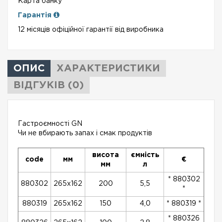
Карта банку
Гарантія
12 місяців офіційної гарантії від виробника
ОПИС
ХАРАКТЕРИСТИКИ
ВІДГУКІВ (0)
Гастроємності GN
Чи не вбирають запах і смак продуктів
висота
ємність
code
мм
€
мм
л
* 880302
880302
265x162
200
5,5
*
880319
265x162
150
4,0
* 880319 *
* 880326